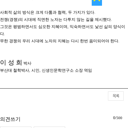
사회적 삶의 방식은 크게 다툼과 협력
,
두 가지가 있다
.
전쟁
(
경쟁
)
의 시대에 직면한 노자는 다투지 않는 길을 제시했다
.
그것은 평범하면서도 심오한 지혜이며
,
익숙하면서도 낯선 삶의 양식이
다
.
무한 경쟁의 우리 시대에 노자의 지혜는 다시 한번 음미되어야 한다
.
이 성 희
박사
부산대 철학박사
,
시인
,
신생인문학연구소 소장 역임
0
/500
의견쓰기