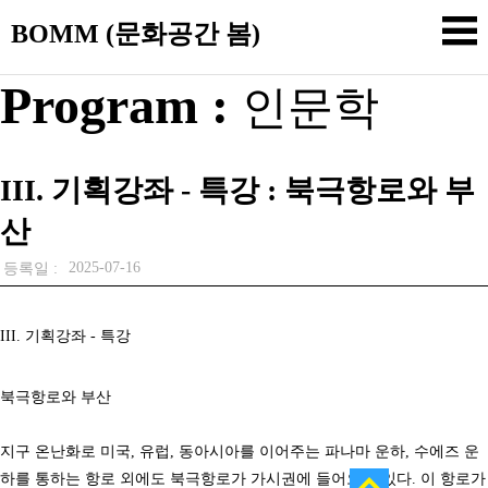
BOMM (문화공간 봄)
Program :
인문학
III. 기획강좌 - 특강 : 북극항로와 부
산
2025-07-16
등록일 :
III.
기획강좌
-
특강
북극항로와 부산
지구 온난화로 미국
,
유럽
,
동아시아를 이어주는 파나마 운하
,
수에즈 운
하를 통하는 항로 외에도 북극항로가 가시권에 들어오고 있다
.
이 항로가