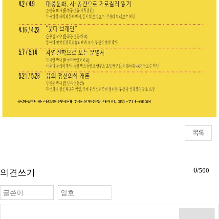
0
/500
의견쓰기